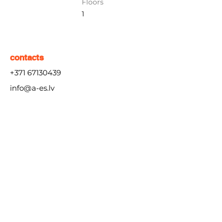
Floors
1
contacts
+371 67130439
info@a-es.lv