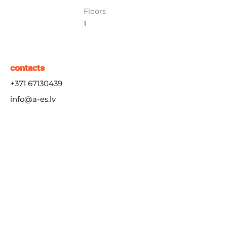
Floors
1
contacts
+371 67130439
info@a-es.lv