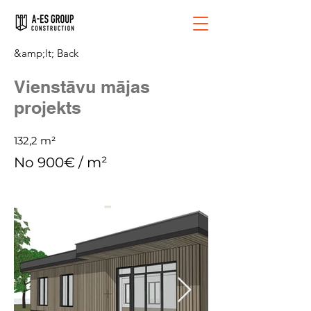
&amp;lt; Back
Vienstāvu mājas
projekts
132,2 m²
No 900€ / m²