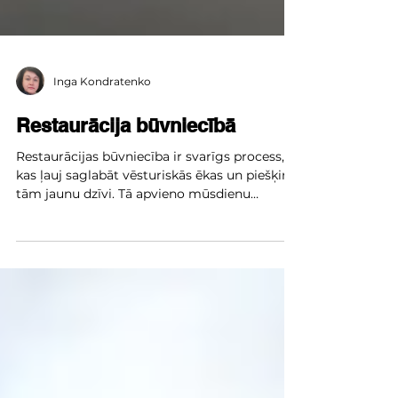
Inga Kondratenko
Restaurācija būvniecībā
Restaurācijas būvniecība ir svarīgs process,
kas ļauj saglabāt vēsturiskās ēkas un piešķirt
tām jaunu dzīvi. Tā apvieno mūsdienu
būvniecības tehnoloģijas ar cieņu pret ēkas
sākotnējo arhitektūru un materiāliem.
Kvalitatīvi veikta restaurācija palīdz saglabāt
kultūras mantojumu nākamajām paaudzēm.
Tā ir iespēja atjaunot pagātnes vērtības un
vienlaikus pielāgot tās mūsdienu vajadzībām.