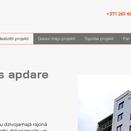
+371 261 6
ealizēti projekti
Gatavi māju projekti
Topošie projekti
Par
s apdare
 dzīvojamajā rajonā
rbi, dzīvojamajās un