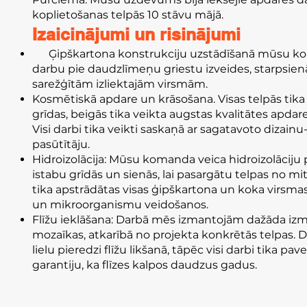
koplietošanas telpās 10 stāvu mājā.
Izaicinājumi un risinājumi
Ģipškartona konstrukciju uzstādīšanā mūsu koma
darbu pie daudzlīmeņu griestu izveides, starpsi
sarežģītām izliektajām virsmām.
Kosmētiskā apdare un krāsošana. Visas telpās tika 
grīdas, beigās tika veikta augstas kvalitātes apda
Visi darbi tika veikti saskaņā ar sagatavoto dizain
pasūtītāju.
Hidroizolācija: Mūsu komanda veica hidroizolāciju
istabu grīdās un sienās, lai pasargātu telpas no m
tika apstrādātas visas ģipškartona un koka virsmas
un mikroorganismu veidošanos.
Flīžu ieklāšana: Darbā mēs izmantojām dažāda izmēra
mozaīkas, atkarībā no projekta konkrētās telpas. D
lielu pieredzi flīžu likšanā, tāpēc visi darbi tika pavei
garantiju, ka flīzes kalpos daudzus gadus.