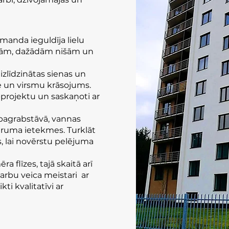
nda ieguldīja lielu
enām, dažādām nišām un
izlīdzinātas sienas un
re un virsmu krāsojums.
u-projektu un saskaņoti ar
 pagrabstāvā, vannas
itruma ietekmes. Turklāt
, lai novērstu pelējuma
 flīzes, tajā skaitā arī
arbu veica meistari ar
kti kvalitatīvi ar