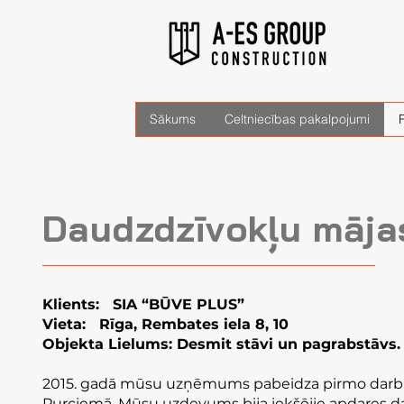
Sākums
Celtniecības pakalpojumi
R
Daudzdzīvokļu māja
Klients: SIA “BŪVE PLUS”
Vieta: Rīga, Rembates iela 8, 10
Objekta Lielums: Desmit stāvi un pagrabstāvs.
2015. gadā mūsu uzņēmums pabeidza pirmo darbu
Purciemā. Mūsu uzdevums bija iekšējie apdares da