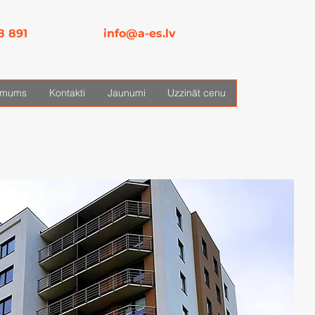
8 891
info@a-es.lv
 mums
Kontakti
Jaunumi
Uzzināt cenu