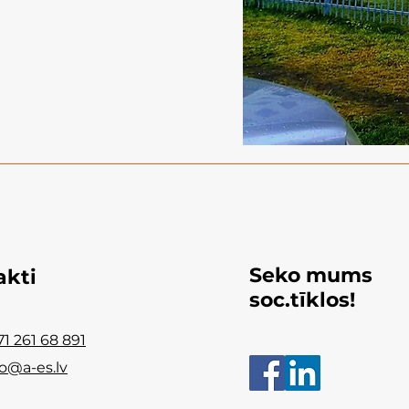
Seko mums
akti
soc.tīklos!
71 261 68 891
fo@a-es.lv