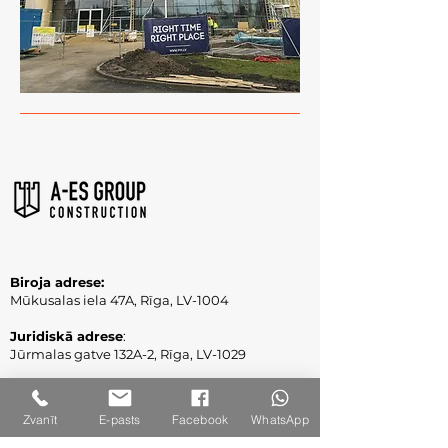
Biroja adrese:
Mūkusalas iela 47A, Rīga, LV-1004
Juridiskā adrese
:
Jūrmalas gatve 132A-2, Rīga, LV-1029
Reģ. Nr.
:
40003309860
PVN Reģ. Nr.:LV40003309860
Zvanīt
E-pasts
Facebook
WhatsApp