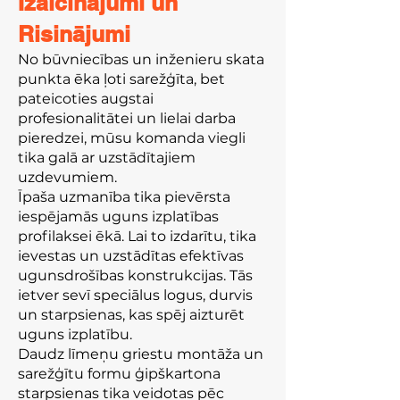
Izaicinājumi un
Risinājumi
No būvniecības un inženieru skata
punkta ēka ļoti sarežģīta, bet
pateicoties augstai
profesionalitātei un lielai darba
pieredzei, mūsu komanda viegli
tika galā ar uzstādītajiem
uzdevumiem.
Īpaša uzmanība tika pievērsta
iespējamās uguns izplatības
profilaksei ēkā. Lai to izdarītu, tika
ievestas un uzstādītas efektīvas
ugunsdrošības konstrukcijas. Tās
ietver sevī speciālus logus, durvis
un starpsienas, kas spēj aizturēt
uguns izplatību.
Daudz līmeņu griestu montāža un
sarežģītu formu ģipškartona
starpsienas tika veidotas pēc