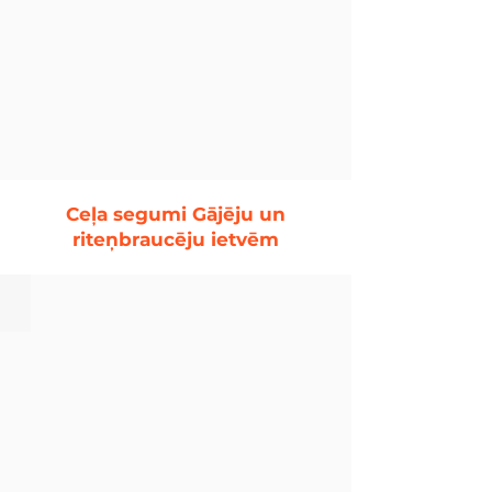
Ceļa segumi Gājēju un
riteņbraucēju ietvēm
Smalcināts ceļa segums gājējiem un riteņbraucējiem