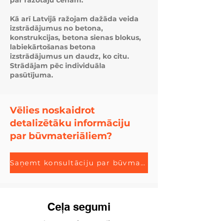
par ražotāju cenām.
Kā arī Latvijā ražojam dažāda veida
izstrādājumus no betona,
konstrukcijas, betona sienas blokus,
labiekārtošanas betona
izstrādājumus un daudz, ko citu.
Strādājam pēc individuāla
pasūtījuma.
Vēlies noskaidrot
detalizētāku informāciju
par būvmateriāliem?
Saņemt konsultāciju par būvmateriāliem
Ceļa segumi