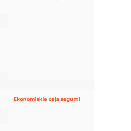
Taku un pagalmu apzaļumošana
Gājēju takas izveide
Ekonomiskie ceļa segumi
Semi-bound HG-MIX segums