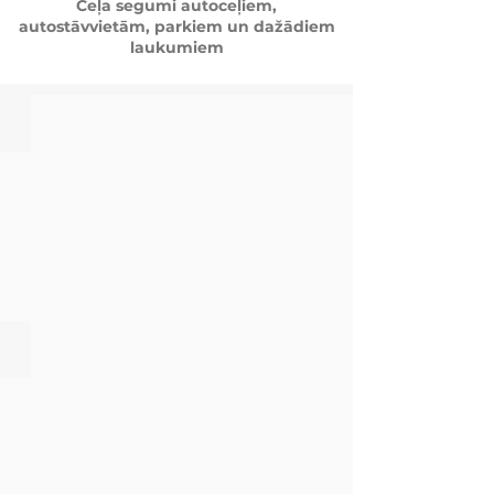
Ceļa segumi autoceļiem,
autostāvvietām, parkiem un dažādiem
laukumiem
Ceļa segums sporta laukumiem
Smalks ceļa segums publiskiem laukumiem