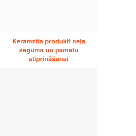
Keramzīta produkti ceļa
seguma un pamatu
stiprināšanai
HansePor® grīdas dobuma pildījums
HansePor®
keramzīta
dobuma
pildījums,
lai
pilnībā
izolētu
spraugas
starp
sijām.