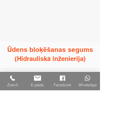
siltumizolējošs
slānis
Ūdens bloķēšanas segums
(Hidrauliskā inženierija)
Ekoloģisks segums ūdens bloķēšanai
Zvanīt
E-pasts
Facebook
WhatsApp