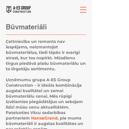
Būvmateriāli
Celtniecība un remonts nav
iespējams, neizmantojot
būvmateriālus, tieši tāpēc ir svarīgi
atrast, kur tos nopirkt. Mūsdienu
tirgus piedāvā plašu būvmateriālu un
to tirgotāju sortimentu.
Uzņēmumu grupa A-ES Group
Construction – ir ideāla kombinācija
augstai kvalitātei un zemai
būvmateriālu cenai. Mēs rūpīgi
izvēlamies piegādātājus un sekojam
līdzi mūsu cenu aktualitātēm.
Pateicoties Vācu sadarbības
partneriem
HanseGrand
, pie mums
būvmateriāli ir augstas kvalitātes un