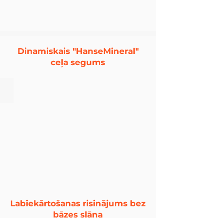
Dinamiskais "HanseMineral"
ceļa segums
Dinamiskais ceļa segums
Labiekārtošanas risinājums bez
bāzes slāņa