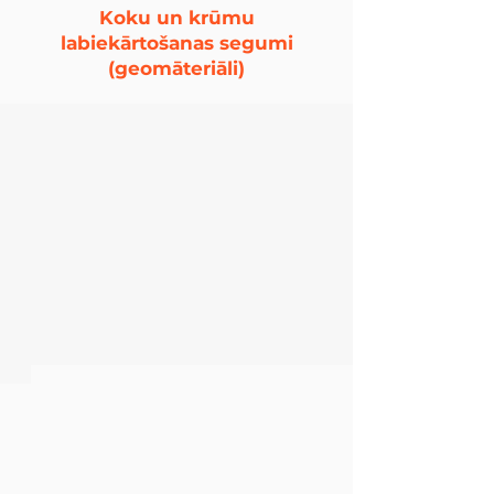
Koku un krūmu
labiekārtošanas segumi
(geomāteriāli)
Naturālā ceļa apzaļumošana
Smalcinātie ceļa labiekārtošanas geomateriāli