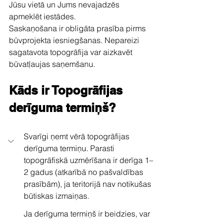
Jūsu vietā un Jums nevajadzēs 
apmeklēt iestādes.
Saskaņošana ir obligāta prasība pirms 
būvprojekta iesniegšanas. Nepareizi 
sagatavota topogrāfija var aizkavēt 
būvatļaujas saņemšanu.
Kāds ir Topogrāfijas 
derīguma termiņš?
Svarīgi ņemt vērā topogrāfijas 
derīguma termiņu. Parasti 
topogrāfiskā uzmērīšana ir derīga 1–
2 gadus (atkarībā no pašvaldības 
prasībām), ja teritorijā nav notikušas 
būtiskas izmaiņas.
Ja derīguma termiņš ir beidzies, var 