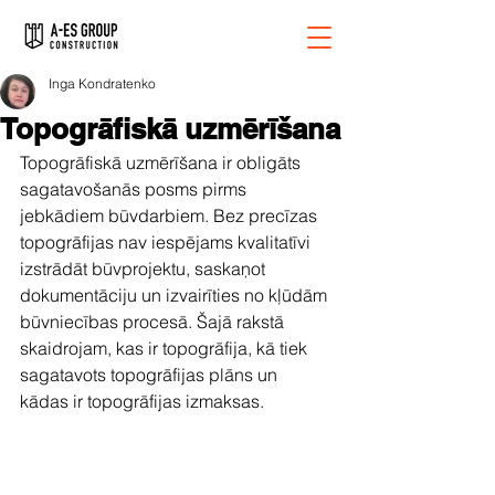
Inga Kondratenko
Topogrāfiskā uzmērīšana
Topogrāfiskā uzmērīšana ir obligāts 
sagatavošanās posms pirms 
jebkādiem būvdarbiem. Bez precīzas 
topogrāfijas nav iespējams kvalitatīvi 
izstrādāt būvprojektu, saskaņot 
dokumentāciju un izvairīties no kļūdām 
būvniecības procesā. Šajā rakstā 
skaidrojam, kas ir topogrāfija, kā tiek 
sagatavots topogrāfijas plāns un 
kādas ir topogrāfijas izmaksas.