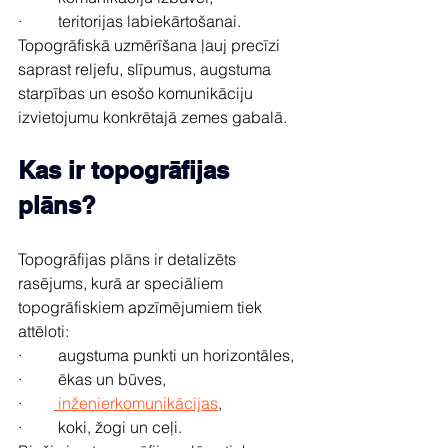
·         teritorijas labiekārtošanai.
Topogrāfiskā uzmērīšana ļauj precīzi 
saprast reljefu, slīpumus, augstuma 
starpības un esošo komunikāciju 
izvietojumu konkrētajā zemes gabalā.
Kas ir topogrāfijas 
plāns?
Topogrāfijas plāns ir detalizēts 
rasējums, kurā ar speciāliem 
topogrāfiskiem apzīmējumiem tiek 
attēloti:
·         augstuma punkti un horizontāles,
·         ēkas un būves,
·        
 inženierkomunikācijas
,
·         koki, žogi un ceļi.