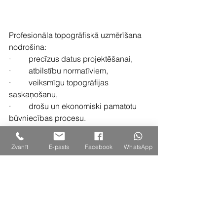
Profesionāla topogrāfiskā uzmērīšana 
nodrošina:
·         precīzus datus projektēšanai,
·         atbilstību normatīviem,
·         veiksmīgu topogrāfijas 
saskaņošanu,
·         drošu un ekonomiski pamatotu 
būvniecības procesu.
Topogrāfija un 
ģeoloģija būvniecībā
Zvanīt
E-pasts
Facebook
WhatsApp
darbojas kopā – topogrāfiskā 
uzmērīšana nosaka reljefu un esošo 
situāciju teritorijā, bet ģeoloģiskā 
izpēte atklāj grunts īpašības un 
nestspēju, tāpēc pirms projektēšanas 
bieži tiek veikti abi izpētes veidi.