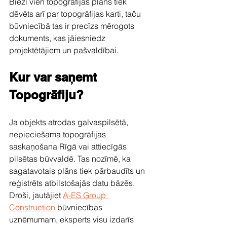
Bieži vien topogrāfijas plāns tiek 
dēvēts arī par topogrāfijas karti, taču 
būvniecībā tas ir precīzs mērogots 
dokuments, kas jāiesniedz 
projektētājiem un pašvaldībai.
Kur var saņemt 
Topogrāfiju?
Ja objekts atrodas galvaspilsētā, 
nepieciešama topogrāfijas 
saskaņošana Rīgā vai attiecīgās 
pilsētas būvvaldē. Tas nozīmē, ka 
sagatavotais plāns tiek pārbaudīts un 
reģistrēts atbilstošajās datu bāzēs. 
Droši, jautājiet 
A-ES Group 
Construction
 būvniecības 
uzņēmumam, eksperts visu izdarīs 