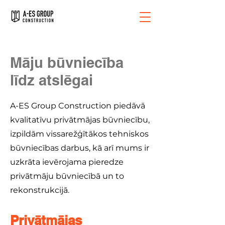
Māju būvniecība
līdz atslēgai
A-ES Group Construction piedāvā
kvalitatīvu privātmājas būvniecību,
izpildām vissarežģītākos tehniskos
būvniecības darbus, kā arī mums ir
uzkrāta ievērojama pieredze
privātmāju būvniecībā un to
rekonstrukcijā.
Privātmājas