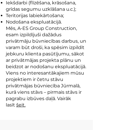
Iekšdarbi (flīzēšana, krāsošana,
grīdas segumu uzklāšana u.c.);
Teritorijas labiekārtošana;
Nodošana ekspluatācijā.
Mēs, A-ES Group Construction,
esam izpildījuši dažādus
privātmāju būvniecības darbus, un
varam būt droši, ka spēsim izpildīt
jebkuru klienta pasūtījumu, sākot
ar privātmājas projekta plānu un
beidzot ar nodošanu ekspluatācijā.
Viens no interesantākajiem mūsu
projektiem ir četru stāvu
privātmājas būvniecība Jūrmalā,
kurā viens stāvs – pirmais stāvs ir
pagrabu izbūves daļā. Vairāk
lasīt
šeit.