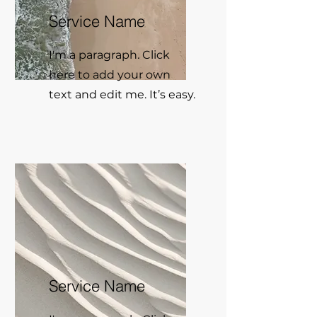
Service Name
I'm a paragraph. Click
here to add your own
text and edit me. It’s easy.
Service Name