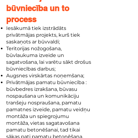
būvniecība un to
process
Iesākumā tiek izstrādāts
privātmājas projekts, kurš tiek
saskaņots ar būvvaldi;
Teritorijas nožogošana,
būvlaukuma izveide un
sagatvošana, lai varētu sākt drošus
būvniecības darbus;
Augsnes virskārtas noņemšana;
Privātmājas pamatu būvniecība :
būvbedres izrakšana, būvasu
nospaušana un komunikāciju
tranšeju nospraušana, pamatu
pamatnes izveide, pamatu veidņu
montāža un spiegrojumu
montāža, vietas sagatavošana
pamatu betonēšanai, tad tikai
sākas pati pamatu betonēšana,