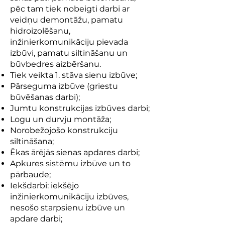
pēc tam tiek nobeigti darbi ar
veidņu demontāžu, pamatu
hidroizolēšanu,
inžinierkomunikāciju pievada
izbūvi, pamatu siltināšanu un
būvbedres aizbēršanu.
Tiek veikta 1. stāva sienu izbūve;
Pārseguma izbūve (griestu
būvēšanas darbi);
Jumtu konstrukcijas izbūves darbi;
Logu un durvju montāža;
Norobežojošo konstrukciju
siltināšana;
Ēkas ārējās sienas apdares darbi;
Apkures sistēmu izbūve un to
pārbaude;
Iekšdarbi: iekšējo
inžinierkomunikāciju izbūves,
nesošo starpsienu izbūve un
apdare darbi;