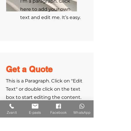
I'm a paragraph. Click
here to add your own
text and edit me. It’s easy.
Get a Quote
This is a Paragraph. Click on "Edit
Text" or double click on the text
box to start editing the content.
Zvanīt
E-pasts
Facebook
WhatsApp
First Name