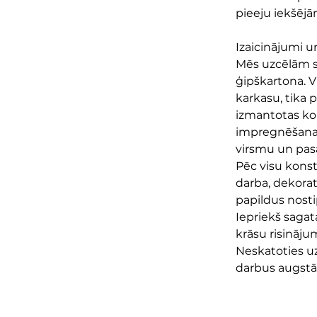
pieeju iekšēj
Izaicinājumi u
Mēs uzcēlām st
ģipškartona. V
karkasu, tika p
izmantotas kok
impregnēšana i
virsmu un pas
Pēc visu konst
darba, dekorat
papildus nosti
Iepriekš sagat
krāsu risinājum
Neskatoties uz
darbus augstā 