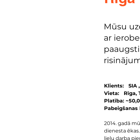
Mūsu uzd
ar ierob
paaugsti
risināju
Klients:   SI
Vieta:   Rīga, 
Platība: ~50,
Pabeigšanas l
2014. gadā m
dienesta ēkas.
lielu darba pi