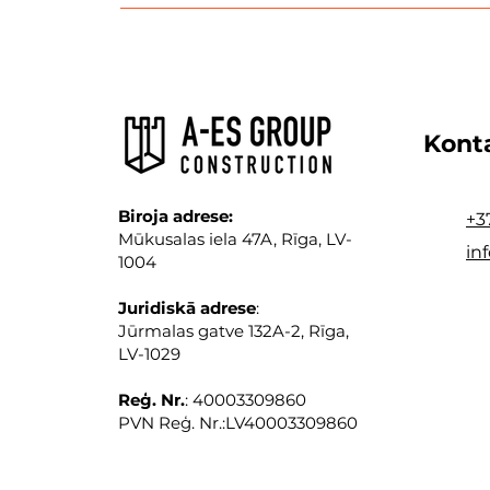
Kont
Biroja adrese:
+3
Mūkusalas iela 47A, Rīga, LV-
in
1004
Juridiskā adrese
:
Jūrmalas gatve 132A-2, Rīga,
LV-1029
Reģ. Nr.
: 40003309860
PVN Reģ. Nr.:LV40003309860