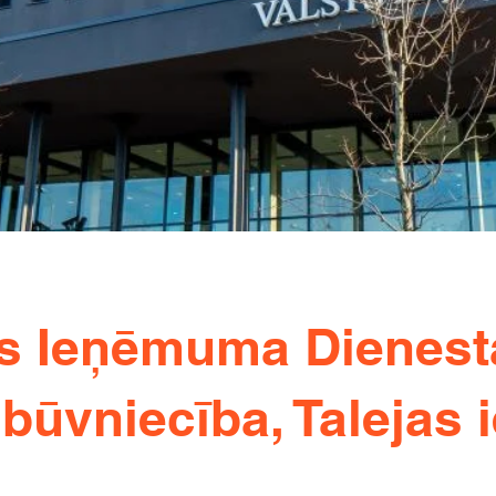
ts Ieņēmuma Dienest
būvniecība, Talejas i