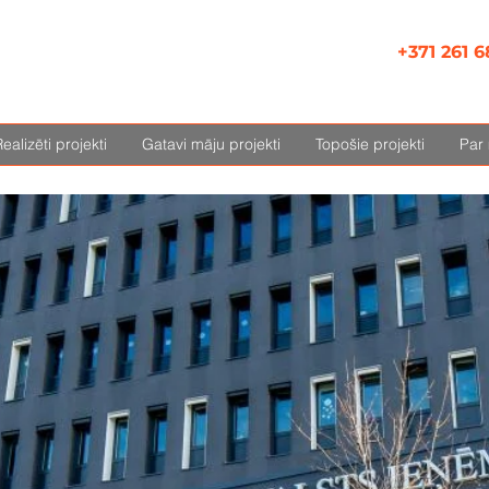
+371 261 6
ealizēti projekti
Gatavi māju projekti
Topošie projekti
Par