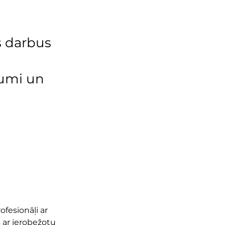
s darbus
jumi un
fesionāļi ar 
 ar ierobežotu 