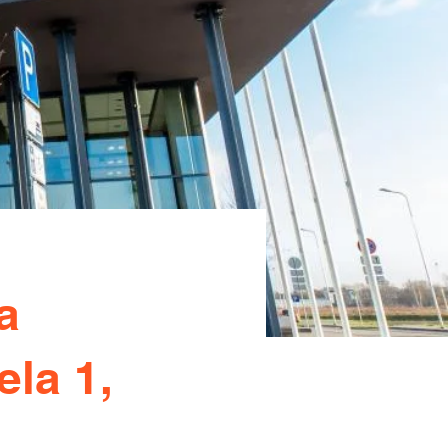
a
ela 1,