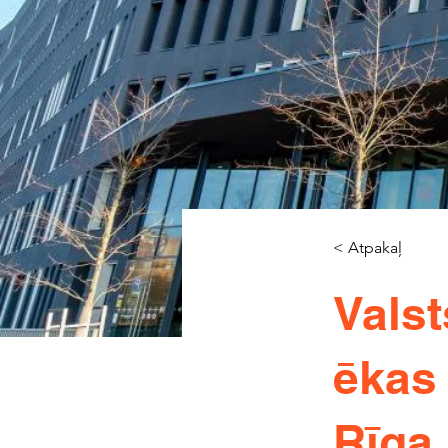
< Atpakaļ
Vals
ēkas 
Rīga