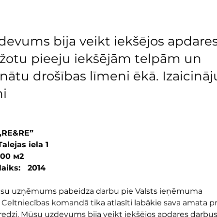
evums bija veikt iekšējos apdare
ežotu pieeju iekšējām telpām un
nātu drošības līmeni ēkā. Izaicinā
mi
A „RE&RE”
Talejas iela 1
000 м2
aiks:   2014
ūsu uzņēmums pabeidza darbu pie Valsts ieņēmuma
 Celtniecības komandā tika atlasīti labākie sava amata pro
eredzi. Mūsu uzdevums bija veikt iekšējos apdares darbus