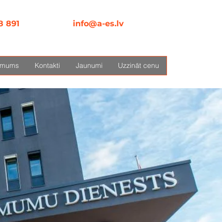
8 891
info@a-es.lv
 mums
Kontakti
Jaunumi
Uzzināt cenu