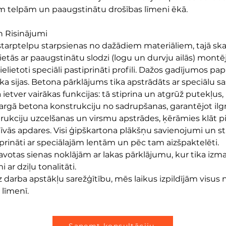
ām telpām un paaugstinātu drošības līmeni ēkā.
n Risinājumi
arptelpu starpsienas no dažādiem materiāliem, tajā skait
ietās ar paaugstinātu slodzi (logu un durvju ailās) montē
ielietoti speciāli pastiprināti profili. Dažos gadījumos pap
a sijas. Betona pārklājums tika apstrādāts ar speciālu sas
etver vairākas funkcijas: tā stiprina un atgrūž putekļus, 
argā betona konstrukciju no sadrupšanas, garantējot il
rukciju uzcelšanas un virsmu apstrādes, ķērāmies klāt p
īvās apdares. Visi ģipškartona plākšņu savienojumi un stū
prināti ar speciālajām lentām un pēc tam aizšpaktelēti.
avotas sienas noklājām ar lakas pārklājumu, kur tika izman
i ar dziļu tonalitāti.
 darba apstākļu sarežģītību, mēs laikus izpildījām visus
līmenī.