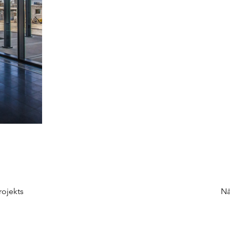
rojekts
Nā