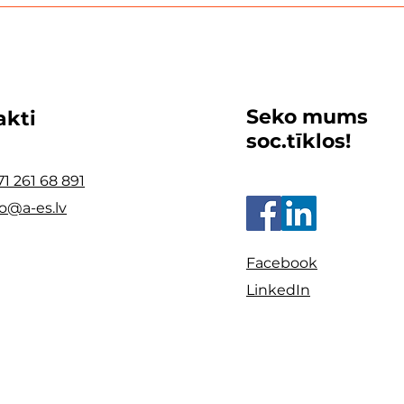
Seko mums
akti
soc.tīklos!
71 261 68 891
fo@a-es.lv
Facebook
LinkedIn