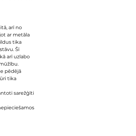
ā, arī no 
jot ar metāla 
ildus tika 
tāvu. Šī 
kā arī uzlabo 
gmūžību.
ie pēdējā 
ri tika 
toti sarežģīti 
 nepieciešamos 