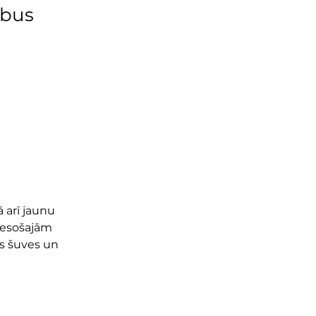
rbus
 arī jaunu 
 esošajām 
s šuves un 