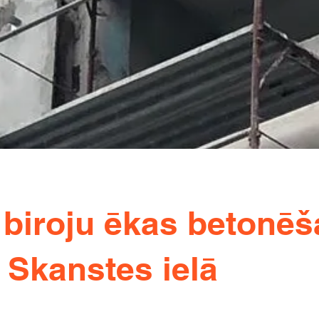
biroju ēkas betonē
 Skanstes ielā