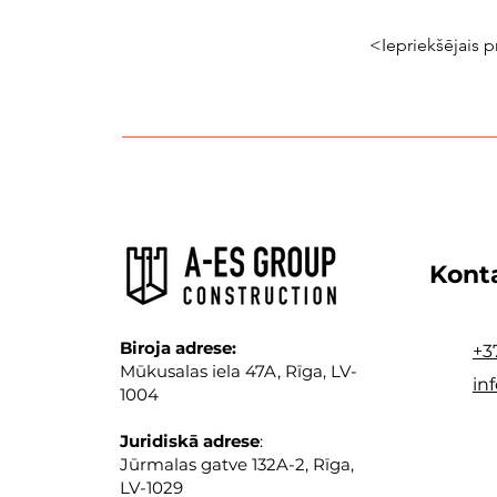
<Iepriekšējais p
Kont
Biroja adrese:
+3
Mūkusalas iela 47A, Rīga, LV-
in
1004
Juridiskā adrese
:
Jūrmalas gatve 132A-2, Rīga,
LV-1029