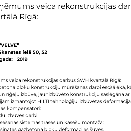
ņēmums veica rekonstrukcijas da
tālā Rīgā:
A “VELVE”
 Skanstes ielā 50, 52
ads:   2019
 veica rekonstrukcijas darbus SWH kvartālā Rīgā:
betona bloku konstrukciju mūrēšanas darbi esošā ēkā, kā
n rīģeļu izbūve, jaunizbūvēto konstrukciju saslēgāna ar
jām izmantojot HILTI tehnoloģiju, izbūvētas deformācija
jas kompensatori;
klu izbūves darbi;
esēšanas sistēmas trases un kasešu montāža;
šinātas gāzbetona bloku deformācijas šuves.