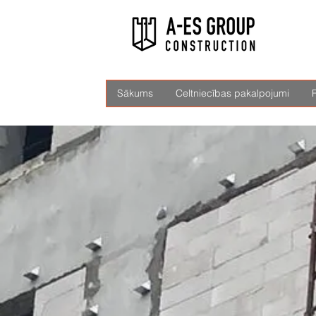
Sākums
Celtniecības pakalpojumi
R