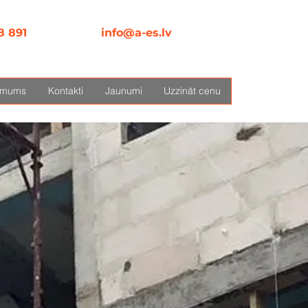
8 891
info@a-es.lv
 mums
Kontakti
Jaunumi
Uzzināt cenu