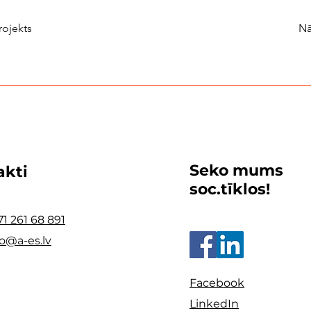
rojekts
Nā
Seko mums
akti
soc.tīklos!
71 261 68 891
fo@a-es.lv
Facebook
LinkedIn