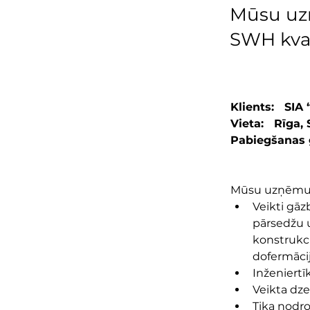
Mūsu uz
SWH kvar
Klients:   SI
Vieta:   Rīga,
Pabiegšanas g
Mūsu uzņēmums
Veikti gāz
pārsedžu u
konstrukci
dofermāci
Inženiertī
Veikta dz
Tika nodro