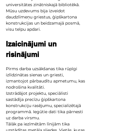
universitātes zinātniskajā bibliotēkā. 
Mūsu uzdevums bija izveidot 
daudzlīmeņu griestus, ģipškartona 
konstrukcijas un beidzamajā posmā, 
visu telpu apdari.
Izaicinājumi un 
risinājumi
Pirms darba uzsākšanas tika rūpīgi 
izlīdzinātas sienas un griesti, 
izmantojot pārbaudītu apmetumu, kas 
nodrošina kvalitāti.
Izstrādājot projektu, speciālisti 
sastādīja precīzu ģipškartona 
konstrukciju rasējumu, specializētajā 
programmā. Iegūtie dati tika pārnesti 
uz darba virsmu.
Tālāk pa iezīmētām līnijām tika 
uzstādītas metāla sliedes. Vietās, kuras 