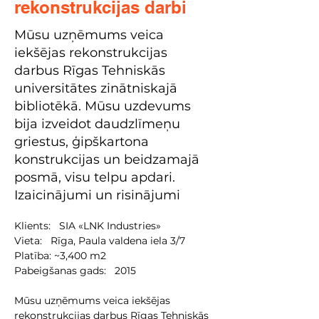
rekonstrukcijas darbi
Mūsu uzņēmums veica
iekšējas rekonstrukcijas
darbus Rīgas Tehniskās
universitātes zinātniskajā
bibliotēkā. Mūsu uzdevums
bija izveidot daudzlīmeņu
griestus, ģipškartona
konstrukcijas un beidzamajā
posmā, visu telpu apdari.
Izaicinājumi un risinājumi
Klients:   SIA «LNK Industries»

Vieta:   Rīga, Paula valdena iela 3/7

Platība: ~3,400 m2

Pabeigšanas gads:   2015
Mūsu uzņēmums veica iekšējas 
rekonstrukcijas darbus Rīgas Tehniskās 