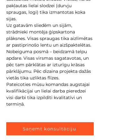
pakļautas lielai slodzei (durvju 
spraugas, logi) tika izmantotas koka 
sijas.
Uz gatavām sliedēm un sijām, 
strādnieki montēja ģipskartona 
plāksnes. Visas spraugas tika aizlīmētas 
ar pastiprinošo lentu un aizšpaktelētas. 
Nobeiguma posmā – beidzamā telpu 
apdare. Visas virsmas sagatavotas, un 
pēc tam pārklātas ar izturīgu krāsas 
pārklājumu. Pēc dizaina projekta dažās 
vietās tika uzliktas flīzes.
Pateicoties mūsu komandas augstajai 
kvalifikācijai un lielai darba pieredzei 
visi darbi tika izpildīti kvalitatīvi un 
termiņā.
Saņemt konsultāciju