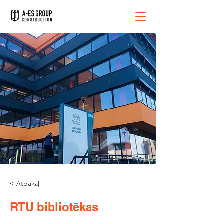
< Atpakaļ
RTU bibliotēkas