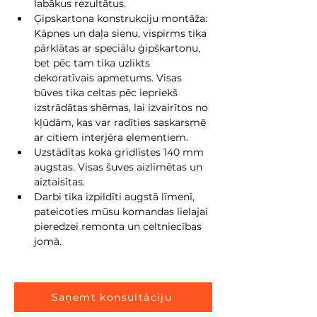
labākus rezultātus.
Ģipskartona konstrukciju montāža: 
Kāpnes un daļa sienu, vispirms tika 
pārklātas ar speciālu ģipškartonu, 
bet pēc tam tika uzlikts 
dekoratīvais apmetums. Visas 
būves tika celtas pēc iepriekš 
izstrādātas shēmas, lai izvairītos no 
kļūdām, kas var radīties saskarsmē 
ar citiem interjēra elementiem.
Uzstādītas koka grīdlīstes 140 mm 
augstas. Visas šuves aizlīmētas un 
aiztaisītas.
Darbi tika izpildīti augstā līmenī, 
pateicoties mūsu komandas lielajai 
pieredzei remonta un celtniecības 
jomā.
Saņemt konsultāciju