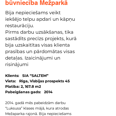
būvniecība Mežparkā
Bija nepieciešams veikt
iekšējo telpu apdari un kāpņu
restaurāciju.
Pirms darbu uzsākšanas, tika
sastādīts precīzs projekts, kurā
bija uzskaitītas visas klienta
prasības un pārdomātas visas
detaļas. Izaicinājumi un
risinājumi
Klients:   SIA “SALTEM”
Vieta:   Rīga, Visbijas prospekts 45
Platība: 2, 167.8 m2
Pabeigšanas gads:   2014
2014. gadā mēs pabeidzām darbu 
“Luksusa” klases mājā, kura atrodas 
Mežaparka rajonā. Bija nepieciešams 