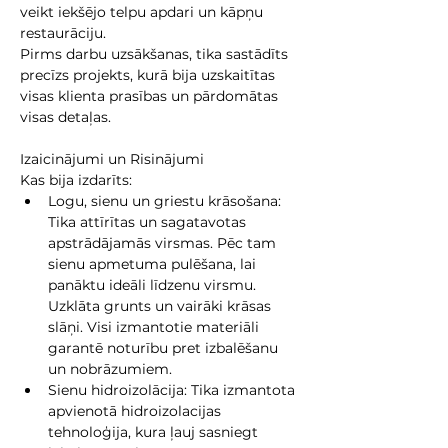
veikt iekšējo telpu apdari un kāpņu 
restaurāciju.
Pirms darbu uzsākšanas, tika sastādīts 
precīzs projekts, kurā bija uzskaitītas 
visas klienta prasības un pārdomātas 
visas detaļas.
Izaicinājumi un Risinājumi
Kas bija izdarīts:
Logu, sienu un griestu krāsošana: 
Tika attīrītas un sagatavotas 
apstrādājamās virsmas. Pēc tam 
sienu apmetuma pulēšana, lai 
panāktu ideāli līdzenu virsmu. 
Uzklāta grunts un vairāki krāsas 
slāņi. Visi izmantotie materiāli 
garantē noturību pret izbalēšanu 
un nobrāzumiem.
Sienu hidroizolācija: Tika izmantota 
apvienotā hidroizolacijas 
tehnoloģija, kura ļauj sasniegt 