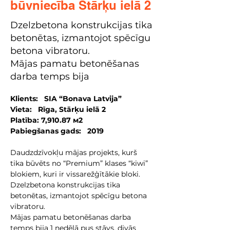
būvniecība Stārķu ielā 2
Dzelzbetona konstrukcijas tika
betonētas, izmantojot spēcīgu
betona vibratoru.
Mājas pamatu betonēšanas
darba temps bija
Klients:   SIA “Bonava Latvija”
Vieta:   Rīga, Stārķu ielā 2
Platība: 7,910.87 м2
Pabiegšanas gads:   2019
Daudzdzīvokļu mājas projekts, kurš 
tika būvēts no “Premium” klases “kiwi” 
blokiem, kuri ir vissarežģītākie bloki. 
Dzelzbetona konstrukcijas tika 
betonētas, izmantojot spēcīgu betona 
vibratoru.
Mājas pamatu betonēšanas darba 
temps bija 1 nedēļā pus stāvs, divās 