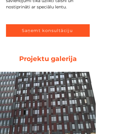
savienojumi tika uzlikti taisni un 
nostiprināti ar speciālu lentu.
Saņemt konsultāciju
Projektu galerija