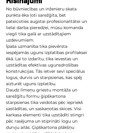
Risinājumi
No būvniecības un inženieru skata 
punkta ēka ļoti sarežģīta, bet 
pateicoties augstai profesionalitātei un 
lielai darba pieredzei, mūsu komanda 
viegli tika galā ar uzstādītajiem 
uzdevumiem.
Īpaša uzmanība tika pievērsta 
iespējamās uguns izplatības profilaksei 
ēkā. Lai to izdarītu, tika ievestas un 
uzstādītas efektīvas ugunsdrošības 
konstrukcijas. Tās ietver sevī speciālus 
logus, durvis un starpsienas, kas spēj 
aizturēt uguns izplatību.
Daudz līmeņu griestu montāža un 
sarežģītu formu ģipškartona 
starpsienas tika veidotas pēc iepriekš 
sastādītas, un saskaņotas skices. Visi 
karkasa elementi tika uzstādīti stingri 
pēc rasējuma un stiprināti logu un 
durvju ailās. Ģipškartona plākšņu 