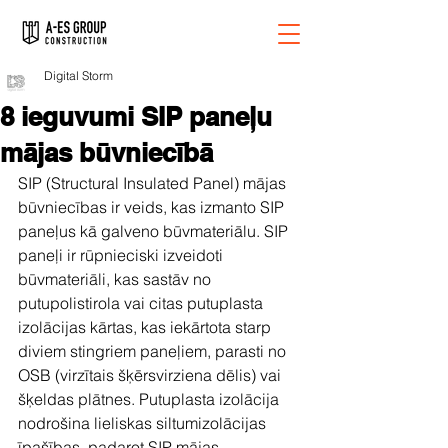
Digital Storm
8 ieguvumi SIP paneļu
mājas būvniecībā
SIP (Structural Insulated Panel) mājas 
būvniecības ir veids, kas izmanto SIP 
paneļus kā galveno būvmateriālu. SIP 
paneļi ir rūpnieciski izveidoti 
būvmateriāli, kas sastāv no 
putupolistirola vai citas putuplasta 
izolācijas kārtas, kas iekārtota starp 
diviem stingriem paneļiem, parasti no 
OSB (virzītais šķērsvirziena dēlis) vai 
šķeldas plātnes. Putuplasta izolācija 
nodrošina lieliskas siltumizolācijas 
īpašības, padarot SIP mājas 