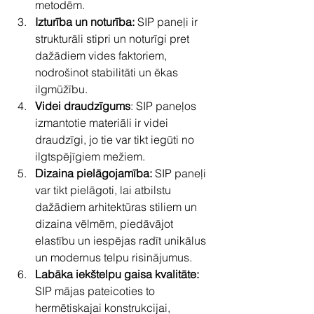
metodēm.
Izturība un noturība:
 SIP paneļi ir 
strukturāli stipri un noturīgi pret 
dažādiem vides faktoriem, 
nodrošinot stabilitāti un ēkas 
ilgmūžību.
Videi draudzīgums
: SIP paneļos 
izmantotie materiāli ir videi 
draudzīgi, jo tie var tikt iegūti no 
ilgtspējīgiem mežiem.
Dizaina pielāgojamība:
 SIP paneļi 
var tikt pielāgoti, lai atbilstu 
dažādiem arhitektūras stiliem un 
dizaina vēlmēm, piedāvājot 
elastību un iespējas radīt unikālus 
un modernus telpu risinājumus.
Labāka iekštelpu gaisa kvalitāte:
SIP mājas pateicoties to 
hermētiskajai konstrukcijai, 