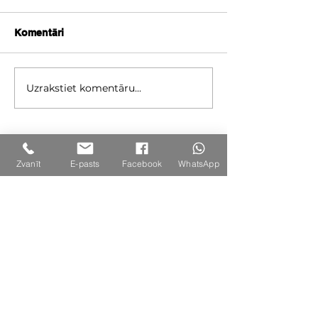
Komentāri
Uzrakstiet komentāru...
Zvanīt
E-pasts
Facebook
WhatsApp
Biroja adrese:
Mūkusalas iela 47A, Rīga, LV-1004
Juridiskā adrese
: