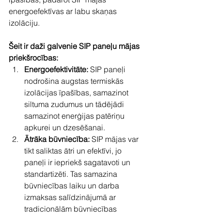
energoefektīvas ar labu skaņas 
izolāciju.
Šeit ir daži galvenie SIP paneļu mājas 
priekšrocības:
Energoefektivitāte:
 SIP paneļi 
nodrošina augstas termiskās 
izolācijas īpašības, samazinot 
siltuma zudumus un tādējādi 
samazinot enerģijas patēriņu 
apkurei un dzesēšanai. 
Ātrāka būvniecība:
 SIP mājas var 
tikt saliktas ātri un efektīvi, jo 
paneļi ir iepriekš sagatavoti un 
standartizēti. Tas samazina 
būvniecības laiku un darba 
izmaksas salīdzinājumā ar 
tradicionālām būvniecības 