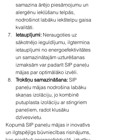
samazina ārējo piesārņojumu un 
alergēnu iekļūšanu telpās, 
nodrošinot labāku iekštelpu gaisa 
kvalitāti.
Ietaupījumi:
 Neraugoties uz 
sākotnējo ieguldījumu, ilgtermiņa 
ietaupījumi no energoefektivitātes 
un samazinātajām uzturēšanas 
izmaksām var padarīt SIP paneļu 
mājas par optimālāko izvēli.
Trokšņu samazināšana: 
SIP 
paneļu mājas nodrošina labāku 
skaņas izolāciju, jo kombinē 
putuplasta izolāciju ar stingriem 
paneļiem, radot klusāku 
dzīvesvietu.
Kopumā SIP paneļu mājas ir inovatīvs 
un ilgtspējīgs būvniecības risinājums, 
kas piedāvā energoefektiviāti, izturību 